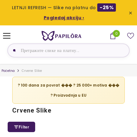
-25%
LETNJI REFRESH — Slike na platnu do
×
Pogledaj akciju ›
PRESKOČI NA SADRŽAJ
0
0
proizvoda
Početna
Crvene Slike
? 100 dana za povrat ��� ? 25 000+ motiva ���
? Proizvodnja u EU
Crvene Slike
Filter