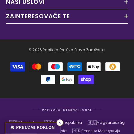
NAŠI USLOVI
ZAINTERESOVAĆE TE
© 2026 Papilora.rs. Sva Prava Zadržana.
Načini
plaćanja
PAPILORA INTERNATIONAL
🇸🇰
🇨🇿
🇭🇺
Slovensko
Česká republika
Magyarország
×
🎁 PREUZMI POKLON
🇷🇸
🇷🇴
🇲🇰
Srbija
România
Северна Македонија