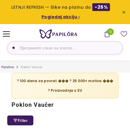
-25%
LETNJI REFRESH — Slike na platnu do
×
Pogledaj akciju ›
PRESKOČI NA SADRŽAJ
0
0
proizvoda
Početna
Poklon Vaučer
? 100 dana za povrat ��� ? 25 000+ motiva ���
? Proizvodnja u EU
Poklon Vaučer
Filter