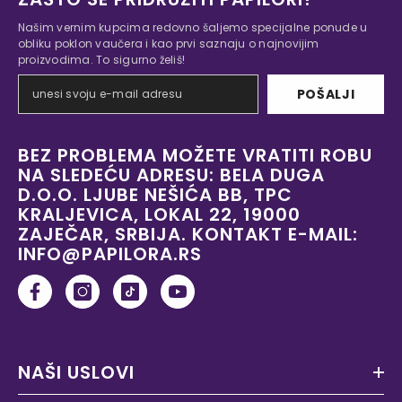
Našim vernim kupcima redovno šaljemo specijalne ponude u
obliku poklon vaučera i kao prvi saznaju o najnovijim
proizvodima. To sigurno želiš!
POŠALJI
BEZ PROBLEMA MOŽETE VRATITI ROBU
NA SLEDEĆU ADRESU: BELA DUGA
D.O.O. LJUBE NEŠIĆA BB, TPC
KRALJEVICA, LOKAL 22, 19000
ZAJEČAR, SRBIJA. KONTAKT E-MAIL:
INFO@PAPILORA.RS
NAŠI USLOVI