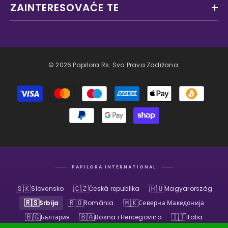
ZAINTERESOVAĆE TE
© 2026 Papilora.rs. Sva Prava Zadržana.
Načini
plaćanja
PAPILORA INTERNATIONAL
🇸🇰
🇨🇿
🇭🇺
Slovensko
Česká republika
Magyarország
🇷🇸
🇷🇴
🇲🇰
Srbija
România
Северна Македонија
🇧🇬
🇧🇦
🇮🇹
България
Bosna i Hercegovina
Italia