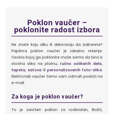
Poklon vaučer –
poklonite radost izbora
Ne znate koju sliku ili dekoraciju da izaberete?
Papilora poklon vaučer je idealno rešenje.
Osoba kojoj ga poklonite može sama da bira iz
stotina slika na platnu,
ručno oslikanih dela
,
tapeta
,
satova
ili
personalizovanih foto-slika
.
Elektronski vaučer ćemo vam odmah poslati na
e-mail.
Za koga je poklon vaučer?
To je savršen poklon za rođendan, Božić,