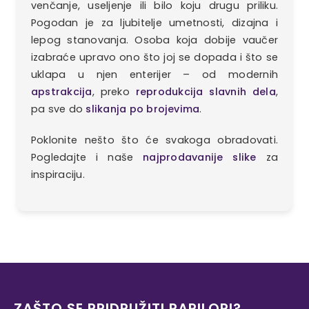
venčanje, useljenje ili bilo koju drugu priliku.
Pogodan je za ljubitelje umetnosti, dizajna i
lepog stanovanja. Osoba koja dobije vaučer
izabraće upravo ono što joj se dopada i što se
uklapa u njen enterijer – od modernih
apstrakcija
, preko
reprodukcija slavnih dela
,
pa sve do
slikanja po brojevima
.
Poklonite nešto što će svakoga obradovati.
Pogledajte i naše
najprodavanije slike
za
inspiraciju.
ZAŠTO SE PRIDRUŽITI PAPILORI?