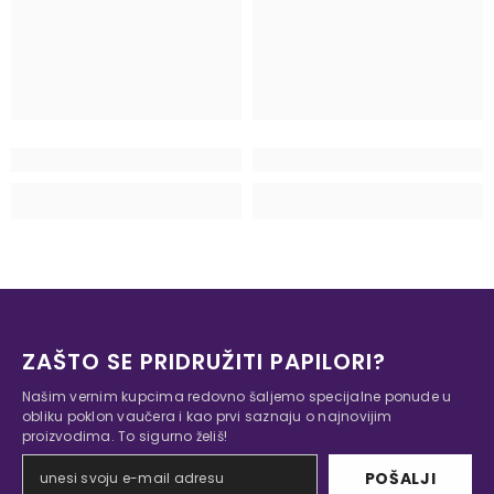
ZAŠTO SE PRIDRUŽITI PAPILORI?
Našim vernim kupcima redovno šaljemo specijalne ponude u
obliku poklon vaučera i kao prvi saznaju o najnovijim
proizvodima. To sigurno želiš!
POŠALJI