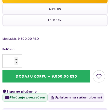
60x90 Cm
80x120 Cm
9,500.00 RSD
Međuzbir:
Količina:
DODAJ U KORPU — 9,500.00 RSD
Sigurno plaćanje
Plaćanje pouzećem
Uplatom na račun u banci