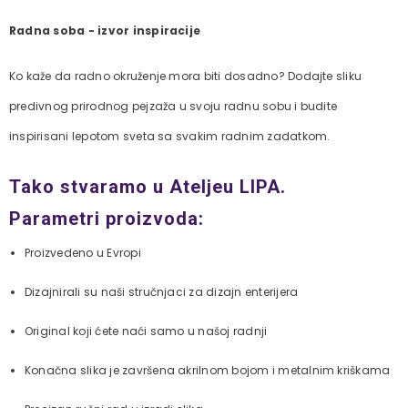
Radna soba - izvor inspiracije
Ko kaže da radno okruženje mora biti dosadno? Dodajte sliku
predivnog prirodnog pejzaža u svoju radnu sobu i budite
inspirisani lepotom sveta sa svakim radnim zadatkom.
Tako stvaramo u Ateljeu LIPA.
Parametri proizvoda:
Proizvedeno u Evropi
Dizajnirali su naši stručnjaci za dizajn enterijera
Original koji ćete naći samo u našoj radnji
Konačna slika je završena akrilnom bojom i metalnim kriškama