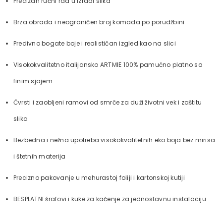
Precizan ručni rad u izradi slika
Brza obrada i neograničen broj komada po porudžbini
Predivno bogate boje i realističan izgled kao na slici
Visokokvalitetno italijansko ARTMIE 100% pamučno platno sa
finim sjajem
Čvrsti i zaobljeni ramovi od smrče za duži životni vek i zaštitu
slika
Bezbedna i nežna upotreba visokokvalitetnih eko boja bez mirisa
i štetnih materija
Precizno pakovanje u mehurastoj foliji i kartonskoj kutiji
BESPLATNI šrafovi i kuke za kačenje za jednostavnu instalaciju