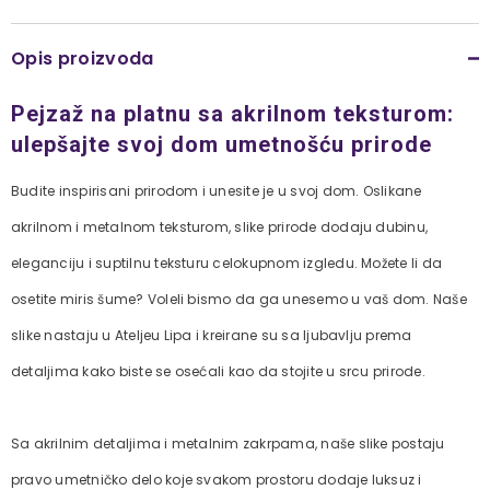
Opis proizvoda
Pejzaž na platnu sa akrilnom teksturom:
ulepšajte svoj dom umetnošću prirode
Budite inspirisani prirodom i unesite je u svoj dom. Oslikane
akrilnom i metalnom teksturom, slike prirode dodaju dubinu,
eleganciju i suptilnu teksturu celokupnom izgledu. Možete li da
osetite miris šume? Voleli bismo da ga unesemo u vaš dom. Naše
slike nastaju u Ateljeu Lipa i kreirane su sa ljubavlju prema
detaljima kako biste se osećali kao da stojite u srcu prirode.
Sa akrilnim detaljima i metalnim zakrpama, naše slike postaju
pravo umetničko delo koje svakom prostoru dodaje luksuz i