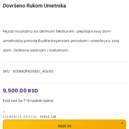
Dovršeno Rukom Umetnika
Pejzaž na platnu sa akrilnom teksturom: ulepšajte svoj dom
umetnošću prirode Budite inspirisani prirodom i unesite je u svoj
dom. Oslikane akrilnom i metalnom...
SKU
XOGMDPA056E1_40x60
9,500.00 RSD
Kod vas za 7-9 radnih dana
_
IZABERITE OPCIJU:
40X60 CM
40x60 Cm