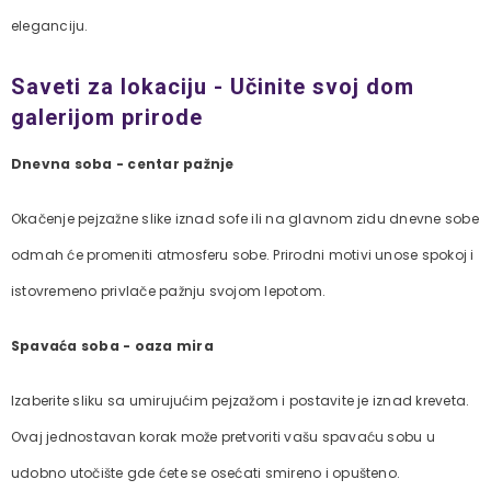
eleganciju.
Saveti za lokaciju - Učinite svoj dom
galerijom prirode
Dnevna soba - centar pažnje
Okačenje pejzažne slike iznad sofe ili na glavnom zidu dnevne sobe
odmah će promeniti atmosferu sobe. Prirodni motivi unose spokoj i
istovremeno privlače pažnju svojom lepotom.
Spavaća soba - oaza mira
Izaberite sliku sa umirujućim pejzažom i postavite je iznad kreveta.
Ovaj jednostavan korak može pretvoriti vašu spavaću sobu u
udobno utočište gde ćete se osećati smireno i opušteno.