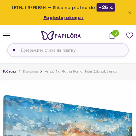
-25%
LETNJI REFRESH — Slike na platnu do
×
Pogledaj akciju ›
PRESKOČI NA SADRŽAJ
0
0
proizvoda
Početna
Производи
Pejzaž Na Platnu Romantični Zalazak Sunca